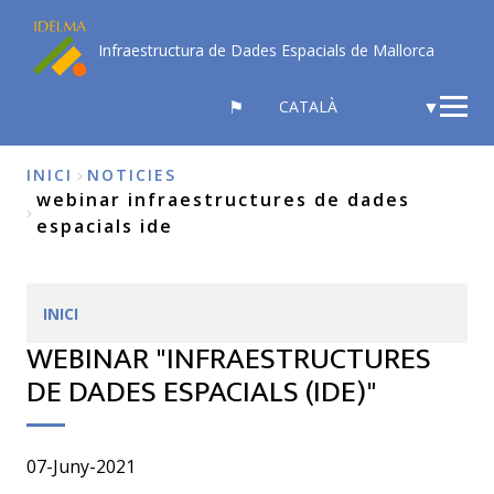
Vés
al
Infraestructura de Dades Espacials de Mallorca
contingut
SELECT
YOUR
LANGUAGE
INICI
NOTICIES
webinar infraestructures de dades
Fil
espacials ide
d'Ariadna
INICI
WEBINAR "INFRAESTRUCTURES
DE DADES ESPACIALS (IDE)"
07-Juny-2021