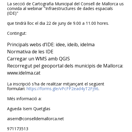
La secció de Cartografia Municipal del Consell de Mallorca us
convida al webinar "Infraestructures de dades espacials
(IDE)"
que tindrà lloc el dia 22 de juny de 9.00 a 11.00 hores.
Contingut:
Principals webs d’IDE: idee, ideib, idelma
Normativa de les IDE
Carregar un WMS amb QGIS
Recorregut pel geoportal dels municipis de Mallorca:
www.idelma.cat
La inscripció s'ha de realitzar mitjançant el següent
formulari:
https://forms.gle/vPcFP2ead4yT2Fj96
.
Més informació a:
Agueda Isern Quetglas
aisern@conselldemallorca.net
971173513