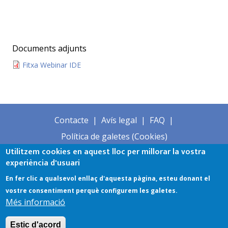
Documents adjunts
Fitxa Webinar IDE
Contacte
Avís legal
FAQ
Footer
Política de galetes (Cookies)
Info
Utilitzem cookies en aquest lloc per millorar la vostra
C/ General Riera 111
Palma de Mallorca
Menu
experiència d'usuari
971173513
-
En fer clic a qualsevol enllaç d'aquesta pàgina, esteu donant el
cartografiamunicipal@conselldemallorca.net
Home
vostre consentiment perquè configurem les galetes.
Més informació
4
Estic d'acord