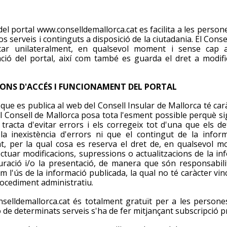
del portal www.conselldemallorca.cat es facilita a les persones
os serveis i continguts a disposició de la ciutadania. El Conse
car unilateralment, en qualsevol moment i sense cap av
ció del portal, així com també es guarda el dret a modifi
ONS D'ACCÉS I FUNCIONAMENT DEL PORTAL
ò que es publica al web del Consell Insular de Mallorca té car
 El Consell de Mallorca posa tota l'esment possible perquè si
 tracta d'evitar errors i els corregeix tot d'una que els d
 la inexistència d'errors ni que el contingut de la inf
at, per la qual cosa es reserva el dret de, en qualsevol m
ectuar modificacions, supressions o actualitzacions de la i
guració i/o la presentació, de manera que són responsabil
om l'ús de la informació publicada, la qual no té caràcter vin
ocediment administratiu.
selldemallorca.cat és totalment gratuït per a les persone
ió de determinats serveis s'ha de fer mitjançant subscripció p