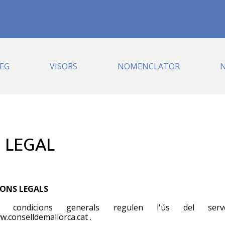
EG
VISORS
NOMENCLATOR
N
S LEGAL
ONS LEGALS
es condicions generals regulen l'ús del serv
w.conselldemallorca.cat .