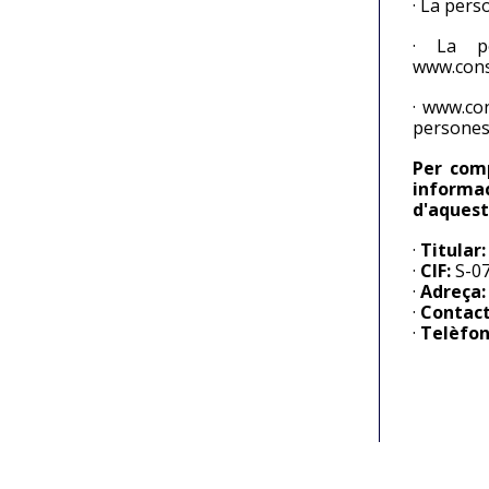
· La pers
· La pe
www.conse
· www.con
persones
Per comp
informac
d'aquest
·
Titular:
·
CIF:
S-07
·
Adreça:
·
Contact
·
Telèfon