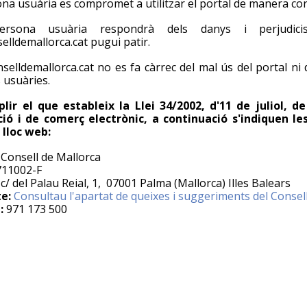
ona usuària es compromet a utilitzar el portal de manera corre
rsona usuària respondrà dels danys i perjudic
lldemallorca.cat pugui patir.
selldemallorca.cat no es fa càrrec del mal ús del portal ni d
 usuàries.
lir el que estableix la Llei 34/2002, d'11 de juliol, d
ió i de comerç electrònic, a continuació s'indiquen l
 lloc web:
Consell de Mallorca
11002-F
c/ del Palau Reial, 1, 07001 Palma (Mallorca) Illes Balears
e:
Consultau l'apartat de queixes i suggeriments del Consel
:
971 173 500