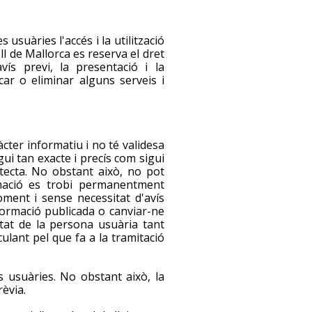
 usuàries l'accés i la utilització
ll de Mallorca es reserva el dret
ís previ, la presentació i la
car o eliminar alguns serveis i
àcter informatiu i no té validesa
gui tan exacte i precís com sigui
etecta. No obstant això, no pot
ormació es trobi permanentment
oment i sense necessitat d'avís
nformació publicada o canviar-ne
itat de la persona usuària tant
culant pel que fa a la tramitació
s usuàries. No obstant això, la
rèvia.