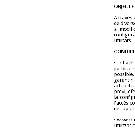
OBJECTE
A través 
de divers
a modifi
configura
utilitats.
CONDICI
· Tot all
jurídica.
possible,
garantir
actualitz
previ, ef
la confi
l'accés c
de cap pr
· www.con
utilitzac