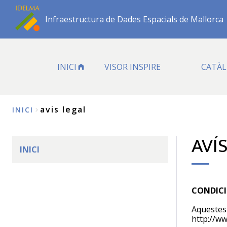
Vés
al
Infraestructura de Dades Espacials de Mallorca
contingut
INICI
VISOR INSPIRE
CATÀL
avis legal
INICI
Fil
AVÍ
d'Ariadna
INICI
CONDICI
Aquest
http://ww