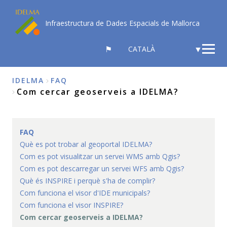
Vés
al
Infraestructura de Dades Espacials de Mallorca
contingut
SELECT
YOUR
LANGUAGE
IDELMA
FAQ
Com cercar geoserveis a IDELMA?
Fil
d'Ariadna
FAQ
Què es pot trobar al geoportal IDELMA?
Com es pot visualitzar un servei WMS amb Qgis?
Com es pot descarregar un servei WFS amb Qgis?
Què és INSPIRE i perquè s'ha de complir?
Com funciona el visor d'IDE municipals?
Com funciona el visor INSPIRE?
Com cercar geoserveis a IDELMA?