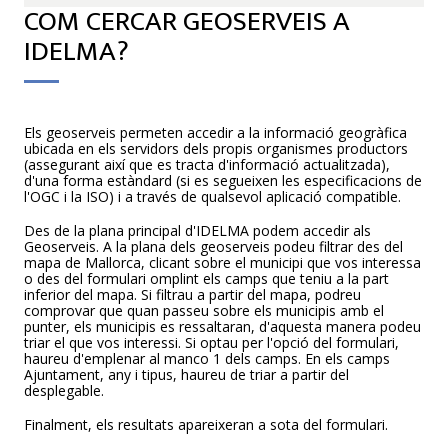
COM CERCAR GEOSERVEIS A
IDELMA?
Els geoserveis permeten accedir a la informació geogràfica
ubicada en els servidors dels propis organismes productors
(assegurant així que es tracta d'informació actualitzada),
d'una forma estàndard (si es segueixen les especificacions de
l'OGC i la ISO) i a través de qualsevol aplicació compatible.
Des de la plana principal d'IDELMA podem accedir als
Geoserveis. A la plana dels geoserveis podeu filtrar des del
mapa de Mallorca, clicant sobre el municipi que vos interessa
o des del formulari omplint els camps que teniu a la part
inferior del mapa. Si filtrau a partir del mapa, podreu
comprovar que quan passeu sobre els municipis amb el
punter, els municipis es ressaltaran, d'aquesta manera podeu
triar el que vos interessi. Si optau per l'opció del formulari,
haureu d'emplenar al manco 1 dels camps. En els camps
Ajuntament, any i tipus, haureu de triar a partir del
desplegable.
Finalment, els resultats apareixeran a sota del formulari.