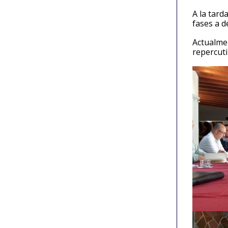
A la tard
fases a d
Actualmen
repercuti