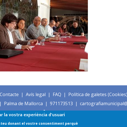
Contacte
Avís legal
FAQ
Política de galetes (Cookies
Palma de Mallorca
971173513
cartografiamunicipal@
ar la vostra experiència d'usuari
 esteu donant el vostre consentiment perquè