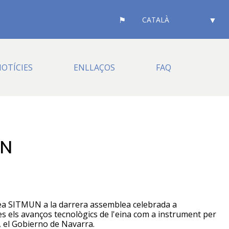
SELECT
YOUR
LANGUAGE
OTÍCIES
ENLLAÇOS
FAQ
UN
pea SITMUN a la darrera assemblea celebrada a
es els avanços tecnològics de l'eina com a instrument per
, el Gobierno de Navarra.