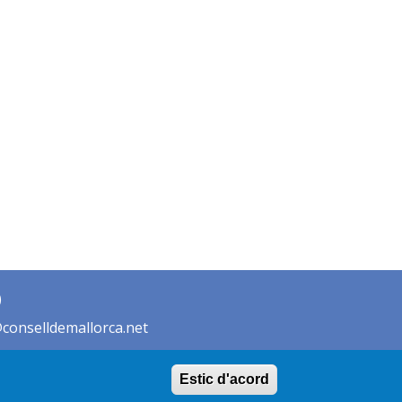
)
conselldemallorca.net
Estic d'acord